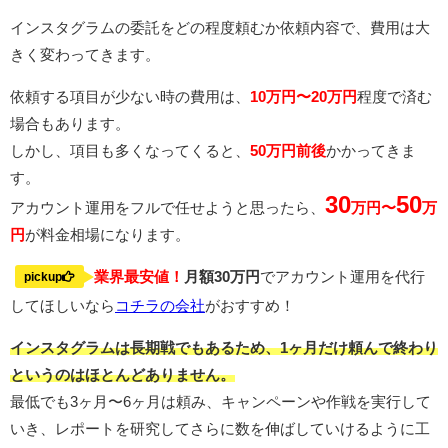
インスタグラムの委託をどの程度頼むか依頼内容で、費用は大
きく変わってきます。
依頼する項目が少ない時の費用は、
10万円〜20万円
程度で済む
場合もあります。
しかし、項目も多くなってくると、
50万円前後
かかってきま
す。
30
50
アカウント運用をフルで任せようと思ったら、
万円〜
万
円
が料金相場になります。
業界最安値！
月額30万円
でアカウント運用を代行
pickup
してほしいなら
コチラの会社
がおすすめ！
インスタグラムは長期戦でもあるため、1ヶ月だけ頼んで終わり
というのはほとんどありません。
最低でも3ヶ月〜6ヶ月は頼み、キャンペーンや作戦を実行して
いき、レポートを研究してさらに数を伸ばしていけるように工