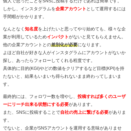
個人で思ったことをSNSに投稿するだけであれば簡単です。
しかし、インスタグラムを
企業アカウント
として運用するには
手間暇がかかります。
なんとなく
知名度
を上げたいと思ってやり始めても、様々な企
業が利用しているため
インパクト
がないと見てもらえません。
他の企業アカウントとの
差別化が必要
になります。
よほど自社が好きな人がインスタグラムにアカウントがないか
探し、あったらフォローしてくれる程度です。
具体的に目的(KGI)やどの数値をクリアするなど目標(KPI)を持
たないと、結果もいまいち得られないまま終わってしまいま
す。
最終的には、フォロワー数を増やし、
投稿すれば多くのユーザ
ーにリーチ出来る状態にする必要
があります。
また、SNSに投稿することで
自社の売上に繋げる必要
がありま
す。
でないと、企業がSNSアカウントを運用する意味がありませ