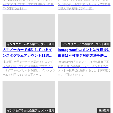
人になる世代です。 主に1980年代～2000
ない商品も、今ではネットショップで気軽
年代初頭の生まれ...
に購入できる時代です。 店...
インスタグラムの企業アカウント運用
インスタグラムの企業アカウント運用
大手メーカーで成功しているイ
Instagramのコメントは投稿後に
ンスタグラムアカウント11選！
編集は不可能？対処方法を解
事例・メリットを解説
説！
【11選】大手メーカー企業がインスタグ
Instagramの「コメント」は投稿後修正不
ラムを利用している活用事例 すでにイン
可能 最初に結論をいうと、インスタのコ
スタグラムのメリットを感じ、インスタグ
メントを投稿後に編集することは不可能で
ラムを利用している大手メー...
す。 「間違えた！...
インスタグラムの企業アカウント運用
SNS活用