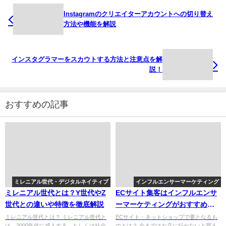
Instagramのクリエイターアカウントへの切り替え
方法や機能を解説
インスタグラマーをスカウトする方法と注意点を解
説！
おすすめの記事
ミレニアル世代・デジタルネイティブ
インフルエンサーマーケティング
ミレニアル世代とは？Y世代やZ
ECサイト集客はインフルエンサ
世代との違いや特徴を徹底解説
ーマーケティングがおすすめな
理由
ミレニアル世代とは？ ミレニアル世代と
ECサイト・ネットショップで要となるも
は、2000年代に成人する、もしくは社会
のとは？ 今まではお店に行かないと買え