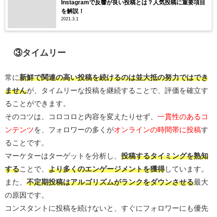
Instagramで反響が良い投稿とは？人気投稿に重要項目
を解説！
2021.3.1
③タイムリー
常に
新鮮で関連の高い投稿を続けるのは並大抵の努力ではでき
ません
が、タイムリーな投稿を継続することで、評価を確立す
ることができます。
そのコツは、コロコロと内容を変えたりせず、
一貫性のあるコ
ンテンツ
を、フォロワーの多くが
オンラインの時間帯に投稿
す
ることです。
マーケターはターゲットを分析し、
投稿するタイミングを熟知
する
ことで、
より多くのエンゲージメントを獲得
しています。
また、
不定期投稿はアルゴリズムがランクをダウンさせる
最大
の原因です。
コンスタントに投稿を続けないと、すぐにフォロワーにも優先