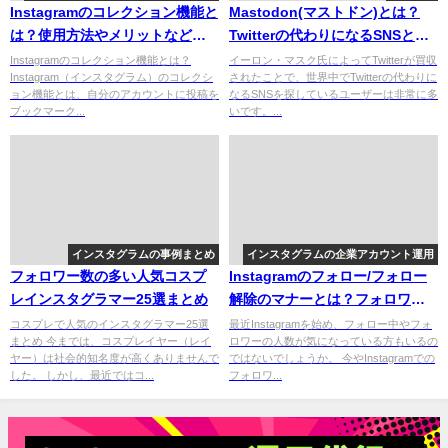
Instagramのコレクション機能と
Mastodon(マストドン)とは？
は？使用方法やメリットなどを
Twitterの代わりになるSNSと話
解説
題になっている
Instagramのコレクション機能とは？
イーロン・マスク氏によってTwitterが買収
Instagram（インスタグラム）のコレクシ
されたことで、世界中でTwitterの代わりに
ョン機能とは、自分のアカウントに投稿を
なるSNSを探しているユーザーは非常に多
ブックマーク...
いです。...
インスタグラムの事例まとめ
インスタグラムの企業アカウント運用
フォロワー数の多い人気コスプ
Instagramのフォロー/フォロー
レインスタグラマー25選まとめ
解除のマナーとは？フォロワー
を増やすポイントを解説！
コスプレで人気のインスタグラマー25選
最近Instagramを始め、フォロー中やフォ
まとめ 今までは、コスプレイヤー（レイ
ロワーの人数が気になっている方もいるの
ヤー）は社会的知名度が高くありませんで
ではないでしょうか。 今やInstagramでの
した。 しかし、最近ではコ...
フォロワ...