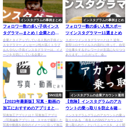
インスタグラムの事例まとめ
インスタグラムの事例まとめ
フォロワー数の多い子供インス
フォロワー数の多い人気スポー
タグラマ―まとめ！企業とのタ
ツインスタグラマー11選まとめ
イアップ事例も紹介！
企業とタイアップしている人気の子供イン
スポーツインスタグラマーとは？ 近年、
スタグラマー メッセージ性が高くトラブ
新型コロナウイルスの流行に伴って、自宅
ルも少ない子供インスタグラマーは、イメ
で仕事をするテレワークが主流になりつつ
ージを大切にしている企業と...
あります。 したがって、会...
SNS活用
インスタグラムの企業アカウント運用
【2023年最新版】写真・動画の
【危険】インスタグラムのアカ
加工におすすめのアプリまとめ
ウントの乗っ取りを防止＆確認
【11選】
する方法を解説！
写真加工アプリとは？ 写真加工アプリ
インスタグラムグラムのアカウントの乗っ
（写真編集アプリ）は、スマホで撮影した
取りがある 「有名人のSNSアカウントが
写真や動画を自分のイメージに沿って加工
乗っ取られた」というニュースを、よく聞