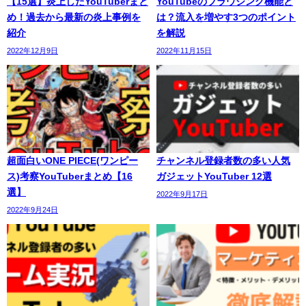
【15選】炎上したYouTuberまと
YouTubeのブラウジング機能と
め！過去から最新の炎上事例を
は？流入を増やす3つのポイント
紹介
を解説
2022年12月9日
2022年11月15日
超面白いONE PIECE(ワンピー
チャンネル登録者数の多い人気
ス)考察YouTuberまとめ【16
ガジェットYouTuber 12選
選】
2022年9月17日
2022年9月24日