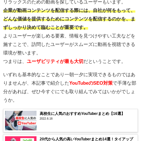
リラックスのための動画を探しているユーザーもいます。
企業が動画コンテンツを配信する際には、自社が何をもって、
どんな価値を提供するためにコンテンツを配信するのかを、ま
ずしっかり決めて臨むことが重要です。
よりユーザーが楽しめる要素、情報を見つけやすい工夫などを
施すことで、訪問したユーザーがスムーズに動画を視聴できる
環境が整います。
つまりは、
ユーザビリティが最も大切
だということです。
いずれも基本的なことであり一朝一夕に実現できるものではあ
りませんが、本記事で紹介した
YouTubeのSEO対策
で手薄な部
分があれば、ぜひ今すぐにでも取り組んでみてはいかがでしょ
うか。
高校生に人気のおすすめYouTuberまとめ【16選】
2022.6.16
20代から人気の高いYouTuberまとめ14選！タイアップ