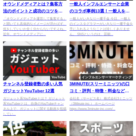
オウンドメディアとは？集客方
一般人インフルエンサーと企業
法のポイントと成功のコツを徹
のコラボ事例13選！一般人を起
底解説
用するメリット・デメリット
「オウンドメディアを運営して集客する」
一般人がいきなり一攫千金 今日、一般人
と聞いても具体的なイメージが浮かばず、
のインスタグラマーがいきなり一攫千金を
何をしていいか全く分からないですよね。
手に入れるようなことは珍しくありませ
近年、オウンドメディアに...
ん。 SNSというのは、芸能...
YouTube
インフルエンサーマーケティング
チャンネル登録者数の多い人気
3MINUTE(スリーミニッツ)の口
ガジェットYouTuber 12選
コミ・評判・特徴・料金などを
徹底解説
ガジェット系YouTuberとは？ ガジェット
会社名（サービス名） 株式会社3ミニッツ
系YouTuberとは、自身のYouTubeチャン
（3Minute inc.） ホームページ
ネル上で、ガジェットに関する動画を投稿
https://www.3minute-inc.com/...
してい...