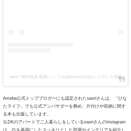
saori / 無印良品 収納 シンプル(@saori.612)がシェアした投稿
Ameba公式トップブロガーにも認定されたsaoriさんは、「ひな
たライフ」でも公式アンバサダーを務め、片付けや収納に関す
る本も出版しています。
1LDKのアパートで二人暮らしをしているsaoriさんのInstagram
は、白を基調にしたスッキリとした部屋やインテリアを紹介し