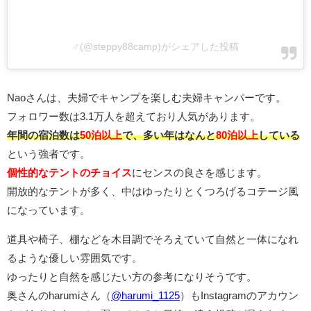
‍♂️(@steppy88camp)がシェアした投稿
Naoさんは、夫婦でキャンプを楽しむ夫婦キャンパーです。
フォロワー数は3.1万人を超えており人気があります。
年間の宿泊数は
50泊以上
で、多い年はなんと
80泊以上
している
という強者です。
個性的なテントのチョイス
にセンスの良さを感じます。
開放的なテントが多く、中はゆったりとくつろげるコテージ風
になっています。
道具や椅子、棚などを木目調でそろえていて自然と一体になれ
るような優しい雰囲気です。
ゆったりと自然を感じたい方の参考になりそうです。
奥さんのharumiさん（
@harumi_1125
）もInstagramのアカウン