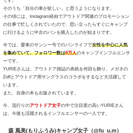
です。
そのうち「自分の車が欲しい」と思うようになります。
その頃には、Instagram経由でアウトドア関連のプロモーション
の仕事で忙しくされていたので、思い立ったらすぐにキャンプ
に行けるように中古のバンを購入したのが始まりです。
今では、愛車のサンシー号でのバンライフで
女性を中心に人気
を集めていて、フォロワー数は
8万人
のキャンプインフルエンサ
ーです。
YURIEさんは、アウトドア雑誌の表紙を何回も飾り、メガネの
Zoffとアウトドア用サングラスのコラボをするなど大活躍して
います。
また、自身の本も出版されています。
今、流行りの
アウトドア女子
の中で注目度の高いYURIEさん
は、今後も活躍されるインフルエンサーの一人です。
森 風美(もりふうみ)キャンプ女子（@fu_u.m）