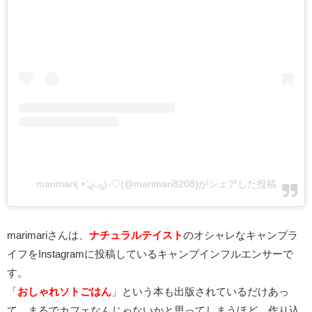
marimari( •ॢ◡-ॢ)-♡(@marimari8208)がシェアした投稿
marimariさんは、
ナチュラルテイスト
のオシャレなキャンプラ
イフをInstagramに投稿しているキャンプインフルエンサーで
す。
「
おしゃれソトごはん
」という本も出版されているだけあっ
て、まるでカフェなんじゃないかと思ってしまうほど、作り込