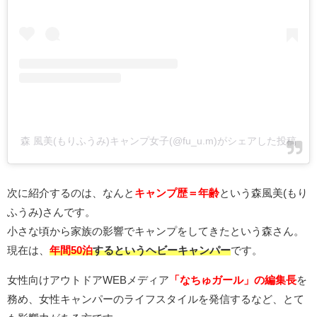
森 風美(もりふうみ)キャンプ女子(@fu_u.m)がシェアした投稿
次に紹介するのは、なんと
キャンプ歴＝年齢
という森風美(もり
ふうみ)さんです。
小さな頃から家族の影響でキャンプをしてきたという森さん。
現在は、
年間50泊
するというヘビーキャンパー
です。
女性向けアウトドアWEBメディア
「なちゅガール」の編集長
を
務め、女性キャンパーのライフスタイルを発信するなど、とて