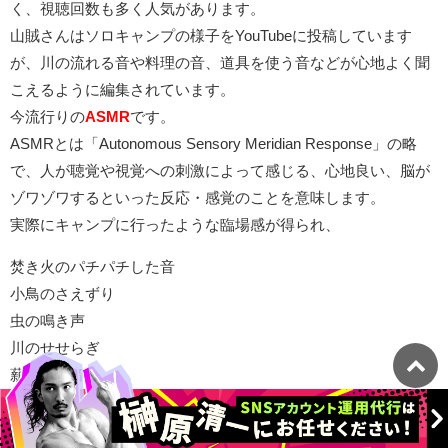
く、視聴回数も多く人気があります。
山賊さんはソロキャンプの様子をYouTubeに投稿しています
が、川の流れる音や料理の音、道具を使う音などが心地よく聞
こえるように編集されています。
今流行りの
ASMR
です。
ASMRとは「Autonomous Sensory Meridian Response」の略
で、人が聴覚や視覚への刺激によって感じる、心地良い、脳が
ゾワゾワするといった反応・感覚のことを意味します。
実際にキャンプに行ったような臨場感が得られ、
焚き火のパチパチした音
小鳥のさえずり
虫の鳴き声
川のせせらぎ
薪割りの音
などは
癒し効果がある音
として、とても人気があります。
YouTube
の投稿をきっかけにキャンプインフルエンサーになる