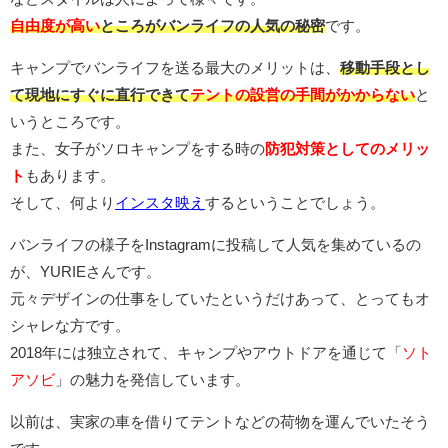
自由度が高い
ところがバンライフの人気の秘密
です。
キャンプでバンライフを送る最大のメリットは、
移動手段とし
て現地にすぐに直行できて
テントの設営の手間がかからない
と
いうところです。
また、女子がソロキャンプをする時の
防犯対策としてのメリッ
ト
もあります。
そして、何より
インスタ映え
するということでしょう。
バンライフの様子をInstagramに投稿して人気を集めているの
が、YURIEさんです。
元々デザインの仕事をしていたというだけあって、とってもオ
シャレな方です。
2018年には独立されて、キャンプやアウトドアを通じて「
ソト
アソビ
」の魅力を発信しています。
以前は、実家の車を借りてテントなどの荷物を運んでいたそう