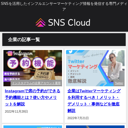
SNSを活用したインフルエンサーマーケティング情報を発信する専門メディ
ア
企業の記事一覧
インスタグラムの企業アカウント運用
Twitter
Instagramで席の予約ができる
企業はTwitterマーケティング
予約機能とは？使い方やメリ
を利用するべき！メリット・
ットを解説
デメリット・事例などを徹底
解説
2022年11月28日
2022年7月21日