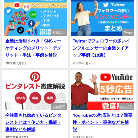
SNS活用
Twitter
企業は活用すべき！SNSマー
Twitterでフォロワーの多いイ
ケティングのメリット・デメ
ンフルエンサーの企業タイア
リット・手法・事例を解説
ップ事例【10選】
2022年7月1日
2022年6月23日
SNS活用
SNS広告
今注目され始めているピンタ
YouTubeの5秒広告とは？重要
レストとは？使い方・機能・
性・ポイント・事例などを解
事例などを解説
説
2022年6月17日
2022年6月2日