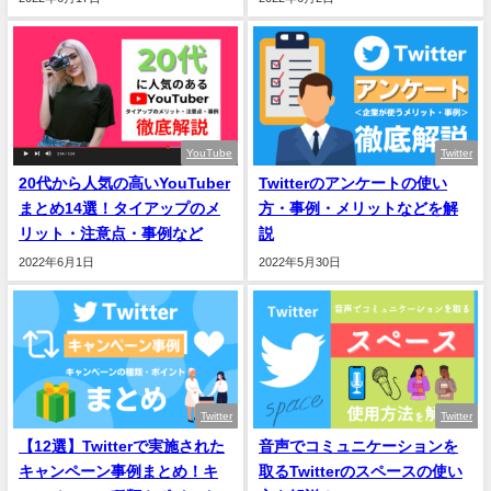
YouTube
Twitter
20代から人気の高いYouTuber
Twitterのアンケートの使い
まとめ14選！タイアップのメ
方・事例・メリットなどを解
リット・注意点・事例など
説
2022年6月1日
2022年5月30日
Twitter
Twitter
【12選】Twitterで実施された
音声でコミュニケーションを
キャンペーン事例まとめ！キ
取るTwitterのスペースの使い