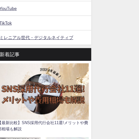
YouTube
TikTok
ミレニアル世代・デジタルネイティブ
新着記事
【最新比較】SNS採用代行会社11選!メリットや費
用相場も解説