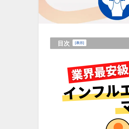
目次
[
表示
]