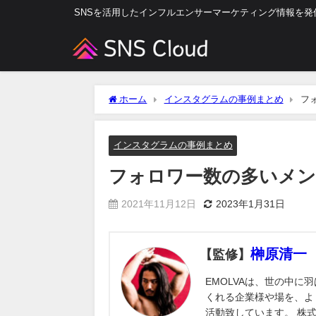
SNSを活用したインフルエンサーマーケティング情報を発
ホーム
インスタグラムの事例まとめ
フ
インスタグラムの事例まとめ
フォロワー数の多いメ
2021年11月12日
2023年1月31日
榊原清一
【監修】
EMOLVAは、世の中
くれる企業様や場を、よ
活動致しています。 株式