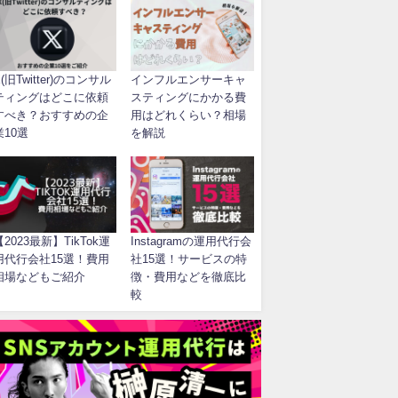
(旧Twitter)のコンサル
インフルエンサーキャ
ティングはどこに依頼
スティングにかかる費
すべき？おすすめの企
用はどれくらい？相場
業10選
を解説
【2023最新】TikTok運
Instagramの運用代行会
用代行会社15選！費用
社15選！サービスの特
相場などもご紹介
徴・費用などを徹底比
較