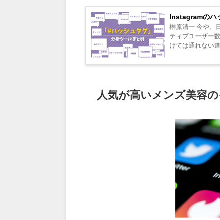
Instagra
榊原清一 今や、日
ティブユーザー数
けては通れない道.
人気が高いメンズ美容の