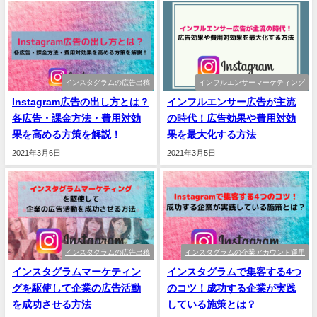
インスタグラムの広告出稿
インフルエンサーマーケティング
Instagram広告の出し方とは？
インフルエンサー広告が主流
各広告・課金方法・費用対効
の時代！広告効果や費用対効
果を高める方策を解説！
果を最大化する方法
2021年3月6日
2021年3月5日
インスタグラムの広告出稿
インスタグラムの企業アカウント運用
インスタグラムマーケティン
インスタグラムで集客する4つ
グを駆使して企業の広告活動
のコツ！成功する企業が実践
を成功させる方法
している施策とは？