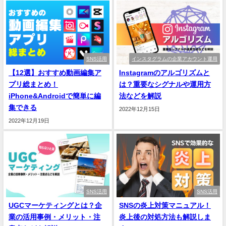
SNS活用
インスタグラムの企業アカウント運用
【12選】おすすめ動画編集ア
Instagramのアルゴリズムと
プリ総まとめ！
は？重要なシグナルや運用方
iPhone&Androidで簡単に編
法などを解説
集できる
2022年12月15日
2022年12月19日
SNS活用
SNS活用
UGCマーケティングとは？企
SNSの炎上対策マニュアル！
業の活用事例・メリット・注
炎上後の対処方法も解説しま