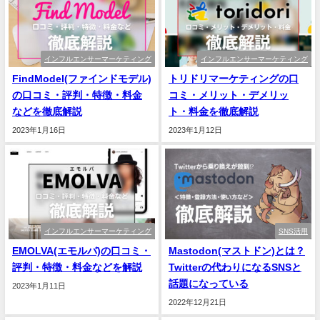
インフルエンサーマーケティング
インフルエンサーマーケティング
FindModel(ファインドモデル)
トリドリマーケティングの口
の口コミ・評判・特徴・料金
コミ・メリット・デメリッ
などを徹底解説
ト・料金を徹底解説
2023年1月16日
2023年1月12日
インフルエンサーマーケティング
SNS活用
EMOLVA(エモルバ)の口コミ・
Mastodon(マストドン)とは？
評判・特徴・料金などを解説
Twitterの代わりになるSNSと
話題になっている
2023年1月11日
2022年12月21日